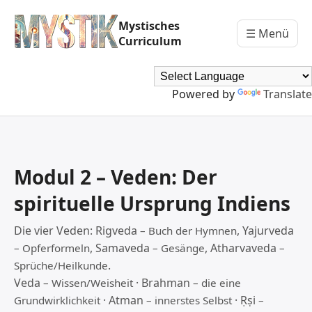
Mystisches
☰ Menü
Curriculum
Powered by
Translate
Modul 2 – Veden: Der
spirituelle Ursprung Indiens
Die vier Veden: Rigveda
, Yajurveda
– Buch der Hymnen
, Samaveda
, Atharvaveda
– Opferformeln
– Gesänge
–
.
Sprüche/Heilkunde
Veda
· Brahman
– Wissen/Weisheit
– die eine
· Atman
· Ṛṣi
Grundwirklichkeit
– innerstes Selbst
–